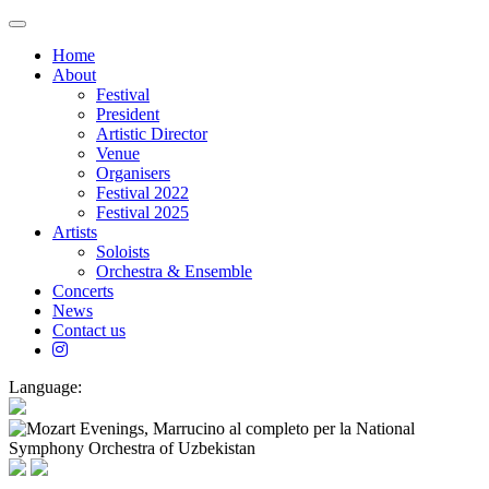
Toggle
navigation
Home
About
Festival
President
Artistic Director
Venue
Organisers
Festival 2022
Festival 2025
Artists
Soloists
Orchestra & Ensemble
Concerts
News
Contact us
Language: